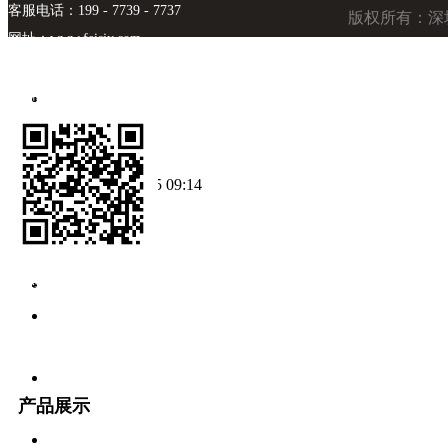
锅炉控制器
客服电话：199 - 7739 - 7737
版权所有：深
模拟量转RS485
网址：
www.feisjy.com
邮箱：zhouxb@feisjy.com
采集器
柳州互联网协会：
www.lzsis.cn
温湿度采集器
云台解码板
中央空调PLC
创建时间：
2020-08-25
09:14
智能硬件开发
工厂车间监控平
ꁆ
ꁇ
台方案
粉尘净化设备
飞储APP管
家
污水处理监控平
台方案
远程智能清洁设
产品展示
备
BIM可视化运维