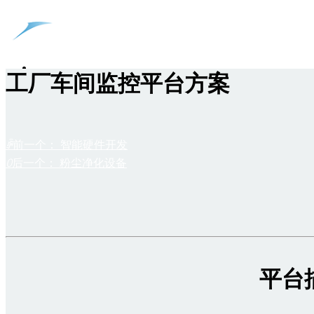
工厂车间监控平台方案
首页
ꄴ
前一个：
智能硬件开发
产品中心
ꄲ
后一个：
粉尘净化设备
解决方案
储能EMU700
服务中心
储能EMU300
工商业标准柜
新闻动态
储能EMS
微网光储协同
使用文档
平台
关于我们
微网光储充站
资料下载
公司新闻