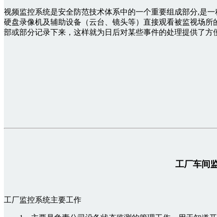
飞储云
微网光储柴
行业新闻
公司简介
视频监控系统是安全防范技术体系中的一个重要组成部分,是
硬盘录像机及辅助设备（云台、镜头等）直接观看被监视场所
源网侧大储
媒体动态
联系我们
部或部分记录下来，这样就为日后对某些事件的处理提供了方
虚拟电厂
荣誉资质
变电站UWB
加入我们
工厂车间
工厂监控系统主要工作