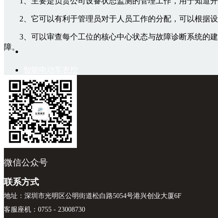
1、主要是负责公司
设备状态监测
的管理工作，用于知道开
2、它可以有利于管理员对于人员工作的分配，可以根据设备
3、可以审查每个工位的核心中心状态与故障诊断系统的建
障。
智能电动车衣控
工厂监控系统核心功能
制板
1、主要是负责对于生产车间的设备以及其对应的工位的工
4G物联网监控系
统
2、负责对于大型机械设备、关键生产部位的状态监测还有设
1路无线开关成品
3、负责对于参与各种工作工位、生产零部件，对于他们离
4G无线开关采集
高效的运行;
器
微信公众号
4、同时还负责对于生产设备的产量数据的采集和统计，可
设备生产状态的一个交流。
4路无线开关
联系方式
工业试验场景数
地址：深圳市光明区公明街道松白路5054号港兴创业大厦6F
采设备
客服座机：0755 - 23008730